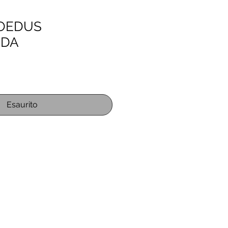
OEDUS
NDA
o
Esaurito