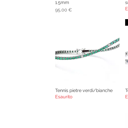
1.5mm
s
E
Prezzo
95,00 €
Tennis pietre verdi/bianche
T
Vista rapida
Esaurito
E