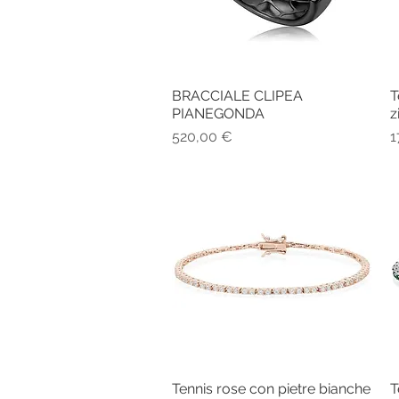
BRACCIALE CLIPEA
T
Vista rapida
PIANEGONDA
z
Prezzo
P
520,00 €
1
Tennis rose con pietre bianche
T
Vista rapida