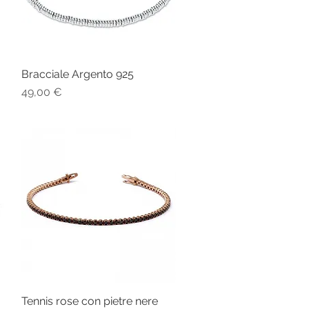
Bracciale Argento 925
Vista rapida
Prezzo
49,00 €
Tennis rose con pietre nere
Vista rapida