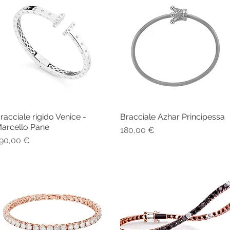
racciale rigido Venice -
Bracciale Azhar Principessa
Vista rapida
Vista rapida
arcello Pane
Prezzo
180,00 €
rezzo
90,00 €