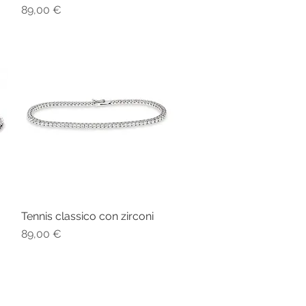
Prezzo
89,00 €
Tennis classico con zirconi
Vista rapida
Prezzo
89,00 €