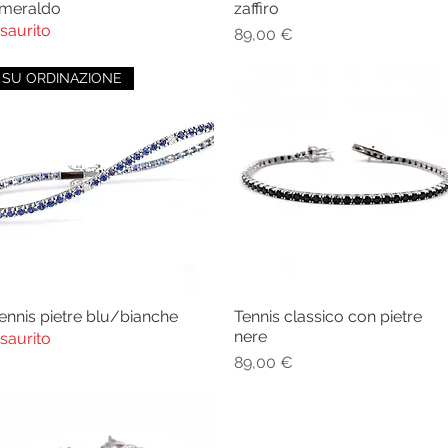
meraldo
zaffiro
saurito
Prezzo
89,00 €
SU ORDINAZIONE
ennis pietre blu/bianche
Tennis classico con pietre
Vista rapida
Vista rapida
nere
saurito
Prezzo
89,00 €