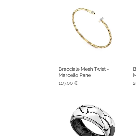
Bracciale Mesh Twist -
B
Vista rapida
Marcello Pane
M
Prezzo
P
119,00 €
2