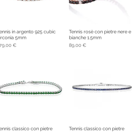
ennis in argento 925 cubic
Tennis rosè con pietre nere e
Vista rapida
Vista rapida
irconia 5mm
bianche 1.5mm
rezzo
Prezzo
79,00 €
89,00 €
ennis classico con pietre
Tennis classico con pietre
Vista rapida
Vista rapida