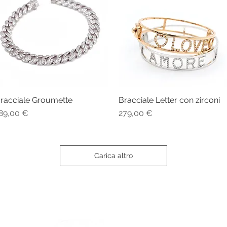
racciale Groumette
Bracciale Letter con zirconi
Vista rapida
Vista rapida
rezzo
Prezzo
89,00 €
279,00 €
Carica altro