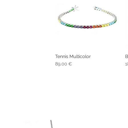
Tennis Multicolor
B
Vista rapida
Prezzo
P
89,00 €
1