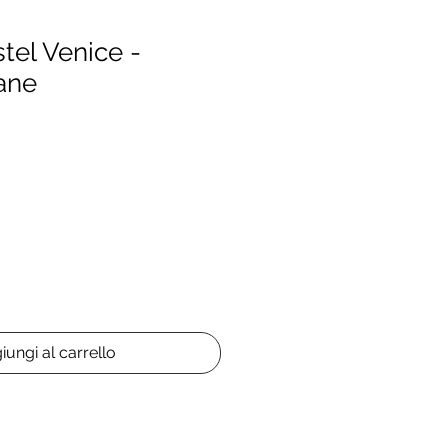
tel Venice -
ane
o
iungi al carrello