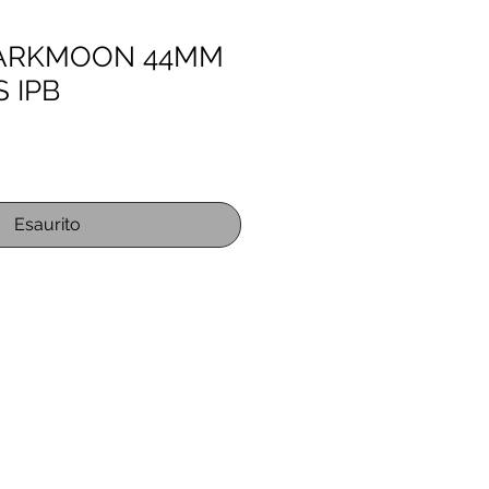
DARKMOON 44MM
 IPB
zo
Esaurito