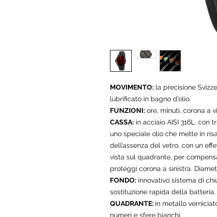
MOVIMENTO:
la precisione Svizz
lubrificato in bagno d’olio.
FUNZIONI:
ore, minuti, corona a vi
CASSA:
in acciaio AISI 316L. con
uno speciale olio che mette in risa
dell’assenza del vetro, con un effe
vista sul quadrante, per compensar
proteggi corona a sinistra. Diame
FONDO:
innovativo sistema di chi
sostituzione rapida della batteria.
QUADRANTE:
in metallo verniciato
numeri e sfere bianchi.