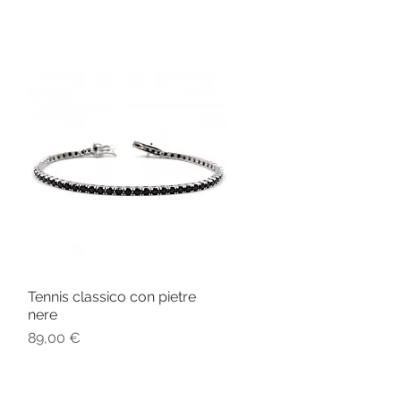
Tennis classico con pietre
Vista rapida
nere
Prezzo
89,00 €