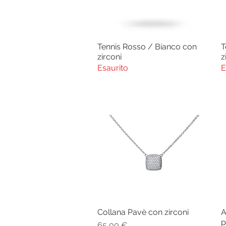
Tennis Rosso / Bianco con
T
Vista rapida
zirconi
z
Esaurito
E
Collana Pavè con zirconi
A
Vista rapida
p
Prezzo
65,00 €