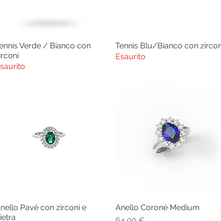
ennis Verde / Bianco con
Tennis Blu/Bianco con zircon
Vista rapida
Vista rapida
irconi
Esaurito
saurito
nello Pavè con zirconi e
Anello Coronè Medium
Vista rapida
Vista rapida
ietra
Prezzo
64,00 €