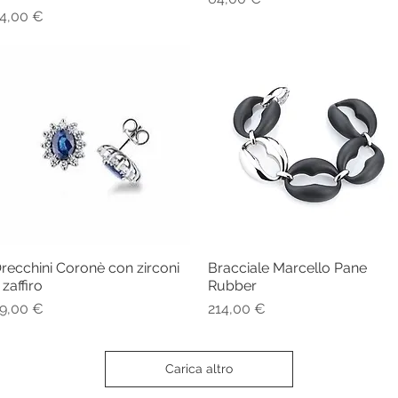
rezzo
4,00 €
recchini Coronè con zirconi
Bracciale Marcello Pane
Vista rapida
Vista rapida
 zaffiro
Rubber
rezzo
Prezzo
9,00 €
214,00 €
Carica altro