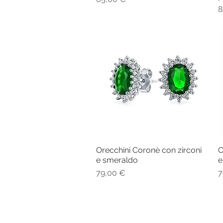
P
8
Orecchini Coronè con zirconi
O
Vista rapida
e smeraldo
e
Prezzo
P
79,00 €
7